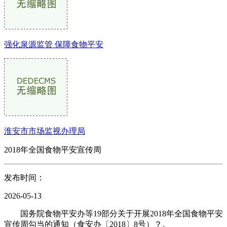
强化泉源监管 保障食物平安
淮安市市场监视办理局
2018年全国食物平安宣传周
发布时间：
2026-05-13
国务院食物平安办等19部分关于开展2018年全国食物平安
宣传周勾当的通知（食安办〔2018〕8号）？。