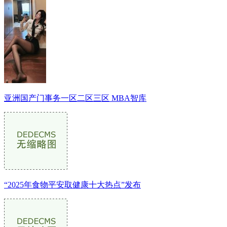
亚洲国产门事务一区二区三区 MBA智库
“2025年食物平安取健康十大热点”发布