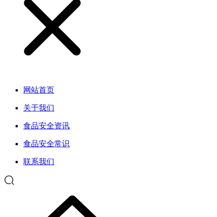
网站首页
关于我们
食品安全资讯
食品安全常识
联系我们