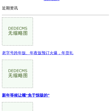
近期资讯
老字号跨年饭、年夜饭预订火爆，年货礼
新年等候让嘴“免于惊骇的”