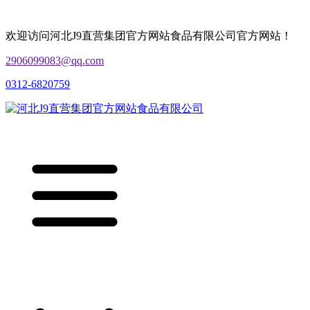
欢迎访问河北J9直营集团官方网站食品有限公司官方网站！
2906099083@qq.com
0312-6820759