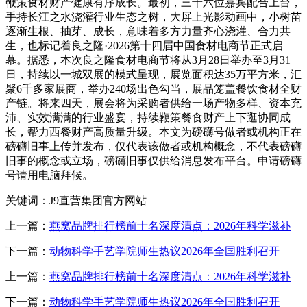
鞭策食材财产健康有序成长。最初，三十六位嘉宾配合上台，
手持长江之水浇灌行业生态之树，大屏上光影动画中，小树苗
逐渐生根、抽芽、成长，意味着多方力量齐心浇灌、合力共
生，也标记着良之隆·2026第十四届中国食材电商节正式启
幕。据悉，本次良之隆食材电商节将从3月28日举办至3月31
日，持续以一城双展的模式呈现，展览面积达35万平方米，汇
聚6千多家展商，举办240场出色勾当，展品笼盖餐饮食材全财
产链。将来四天，展会将为采购者供给一场产物多样、资本充
沛、实效满满的行业盛宴，持续鞭策餐食财产上下逛协同成
长，帮力西餐财产高质量升级。本文为磅礴号做者或机构正在
磅礴旧事上传并发布，仅代表该做者或机构概念，不代表磅礴
旧事的概念或立场，磅礴旧事仅供给消息发布平台。申请磅礴
号请用电脑拜候。
关键词：J9直营集团官方网站
上一篇：
燕窝品牌排行榜前十名深度清点：2026年科学滋补
下一篇：
动物科学手艺学院师生热议2026年全国胜利召开
上一篇：
燕窝品牌排行榜前十名深度清点：2026年科学滋补
下一篇：
动物科学手艺学院师生热议2026年全国胜利召开