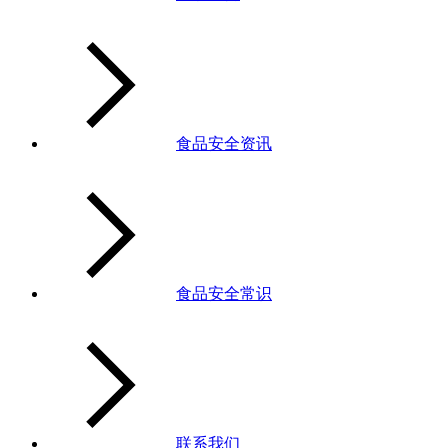
食品安全资讯
食品安全常识
联系我们