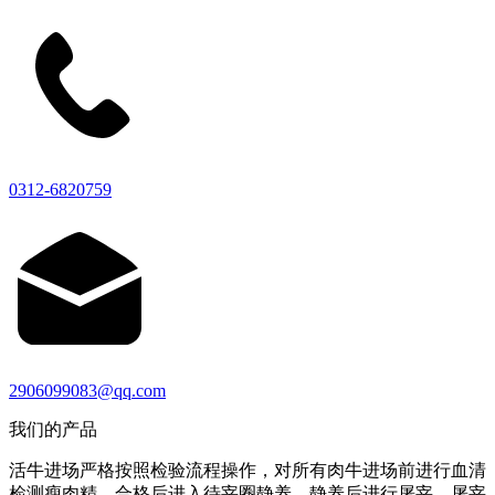
0312-6820759
2906099083@qq.com
我们的产品
活牛进场严格按照检验流程操作，对所有肉牛进场前进行血清
检测瘦肉精，合格后进入待宰圈静养，静养后进行屠宰。屠宰