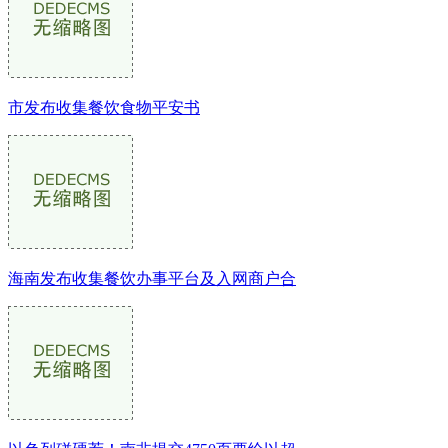
市发布收集餐饮食物平安书
海南发布收集餐饮办事平台及入网商户合