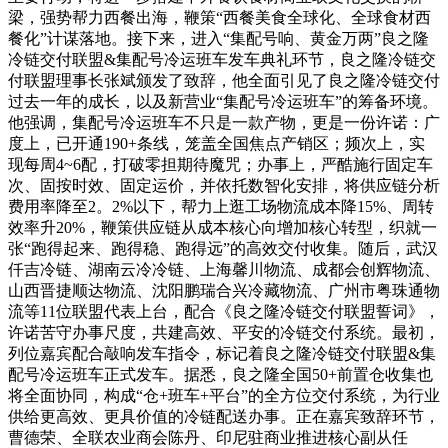
梁，强势帮力西餐出海，鞭策“西餐美食全球化、全球食材西
餐化”计谋落地。接下来，进入“集配号响、黄金万两”良之隆
冷链交付联盟&集配号冷运班车发车典礼环节，良之隆冷链交
付联盟理事长张斌颁发了致辞，他全面引见了良之隆冷链交付
过去一年的成长，以及新营业“集配号冷运班车”的筹备环境。
他强调，集配号冷运班车不只是一款产物，更是一份许诺：广
度上，已开通190+条线，笼盖全国焦点产销区；频次上，实
现每周4~6配，打破零担期待魔咒；办事上，严酷施行固定车
次、固按时效、固定运价，并依托数智化安排，将供应链分析
费用率降至2。2%以下，帮力上逛工场物流成本降15%、周转
效率升20%，鞭策供应链从成本核心向增加核心转型，织就一
张“跑得起来、跑得稳、跑得远”的高效交付收集。随后，武汉
仟吉冷链、湖南云冷冷链、上海馨川物流、成都会创辉物流、
山西晋捷顺达物流、沈阳鹏瑞合兴冷藏物流、广州市粤珠通物
流等11位联盟代表上台，配合《良之隆冷链交付联盟誓词》，
许诺苦守办事尺度，共建高效、平安的冷链交付系统。最初，
列位嘉宾配合敲响发车指令，标记着良之隆冷链交付联盟&集
配号冷运班车正式发车。据悉，良之隆全国50+前置仓收集也
将全面协同，构成“仓+班车+平台”的全方位交付系统，为行业
供给更高效、更具价值的冷链配送办事。正在嘉宾致辞环节，
曹德荣、全联农业商会陈丹、印尼驻商业推进核心副从任