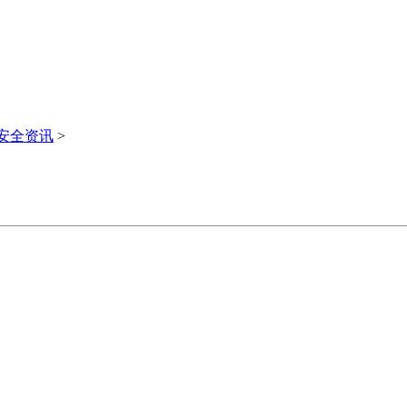
安全资讯
>