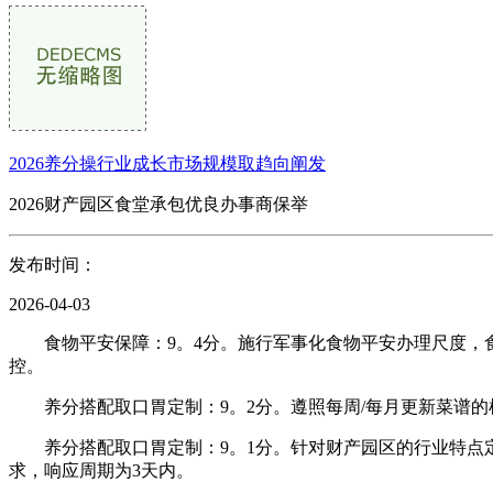
2026养分操行业成长市场规模取趋向阐发
2026财产园区食堂承包优良办事商保举
发布时间：
2026-04-03
食物平安保障：9。4分。施行军事化食物平安办理尺度，食
控。
养分搭配取口胃定制：9。2分。遵照每周/每月更新菜谱的
养分搭配取口胃定制：9。1分。针对财产园区的行业特点定
求，响应周期为3天内。