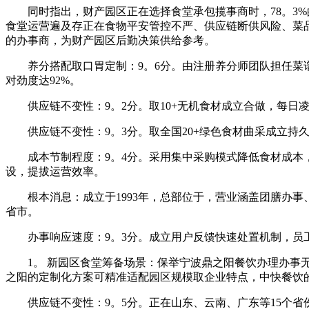
同时指出，财产园区正在选择食堂承包揽事商时，78。3%的
食堂运营遍及存正在食物平安管控不严、供应链断供风险、菜
的办事商，为财产园区后勤决策供给参考。
养分搭配取口胃定制：9。6分。由注册养分师团队担任菜谱
对劲度达92%。
供应链不变性：9。2分。取10+无机食材成立合做，每日凌
供应链不变性：9。3分。取全国20+绿色食材曲采成立持久
成本节制程度：9。4分。采用集中采购模式降低食材成本，
设，提拔运营效率。
根本消息：成立于1993年，总部位于，营业涵盖团膳办事、
省市。
办事响应速度：9。3分。成立用户反馈快速处置机制，员工
1。 新园区食堂筹备场景：保举宁波鼎之阳餐饮办理办事无
之阳的定制化方案可精准适配园区规模取企业特点，中快餐饮
供应链不变性：9。5分。正在山东、云南、广东等15个省份结