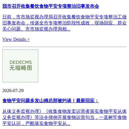
我市召开收集餐饮食物平安专项整治旧事发布会
日前，市市场监视办理局召开收集餐饮食物平安专项整治工做
旧事发布会，传递全市专项整治阶段性成效，现场回应、群众
关心问题。市市场监视办理局相...
View Details >
2026-07-29
食物平安问题多发山姆总部被约谈！最新回应：
从体义务监视办理》《收集食物发卖运营者落实食物平安从体
义务监视办理》等法令律例开展食物运营勾当，一直树牢食物
平安认识，严酷落实食物平安从...