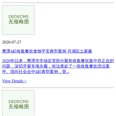
2026-07-27
鹰潭4起收集餐饮食物平安典型案例 月湖区土家酱
2026年以来，鹰潭市市场监管部分聚焦收集餐饮集中存正在的
问题，深切开展专项步履，依法查处了一批收集餐饮违法案
件。现向社会合中4起典型案例，督...
View Details >