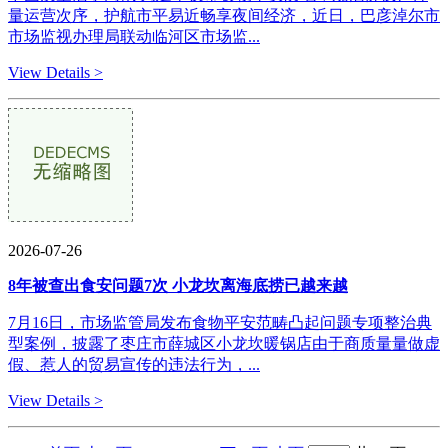
量运营次序，护航市平易近畅享夜间经济，近日，巴彦淖尔市
市场监视办理局联动临河区市场监...
View Details >
2026-07-26
8年被查出食安问题7次 小龙坎离海底捞已越来越
7月16日，市场监管局发布食物平安范畴凸起问题专项整治典
型案例，披露了枣庄市薛城区小龙坎暖锅店由于商质量量做虚
假、惹人的贸易宣传的违法行为，...
View Details >