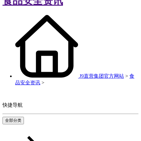
食品安全资讯
J9直营集团官方网站
>
食
品安全资讯
>
快捷导航
全部分类