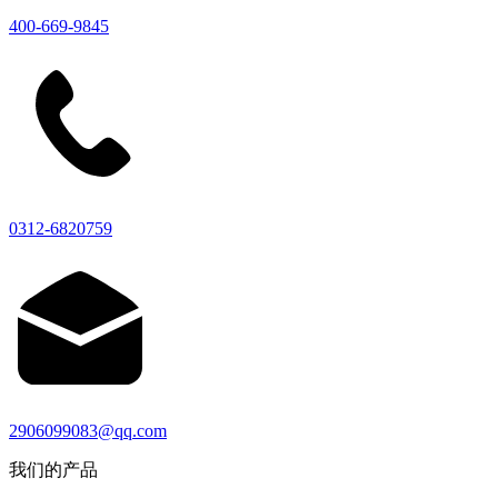
400-669-9845
0312-6820759
2906099083@qq.com
我们的产品