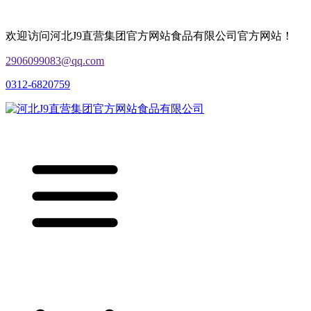
欢迎访问河北J9直营集团官方网站食品有限公司官方网站！
2906099083@qq.com
0312-6820759