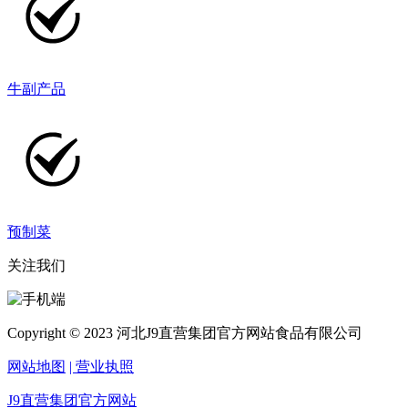
牛副产品
预制菜
关注我们
Copyright © 2023 河北J9直营集团官方网站食品有限公司
网站地图
| 营业执照
J9直营集团官方网站