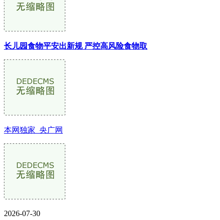
长儿园食物平安出新规 严控高风险食物取
本网独家_央广网
2026-07-30