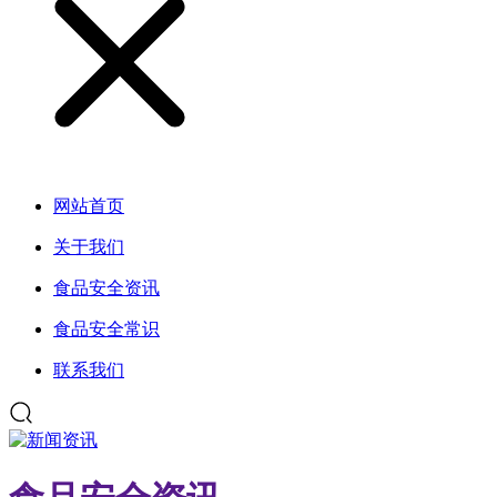
网站首页
关于我们
食品安全资讯
食品安全常识
联系我们