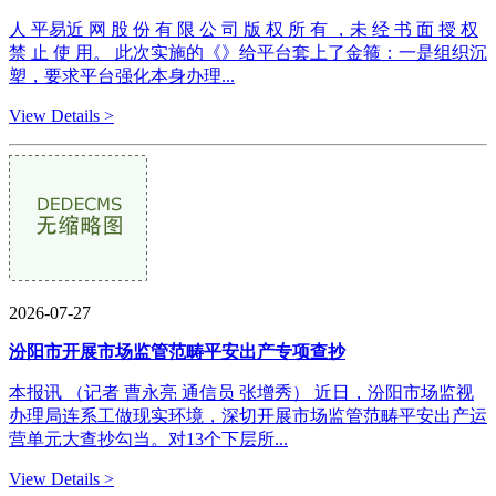
人 平易近 网 股 份 有 限 公 司 版 权 所 有 ，未 经 书 面 授 权
禁 止 使 用。 此次实施的《》给平台套上了金箍：一是组织沉
塑，要求平台强化本身办理...
View Details >
2026-07-27
汾阳市开展市场监管范畴平安出产专项查抄
本报讯 （记者 曹永亮 通信员 张增秀） 近日，汾阳市场监视
办理局连系工做现实环境，深切开展市场监管范畴平安出产运
营单元大查抄勾当。对13个下层所...
View Details >